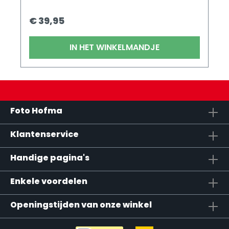
opgeplakte rubber handgreep Goed
beschemende harde tas met schouderriem en
€ 39,95
druk kop sluiting
IN HET WINKELMANDJE
Foto Hofma
Klantenservice
Handige pagina's
Enkele voordelen
Openingstijden van onze winkel