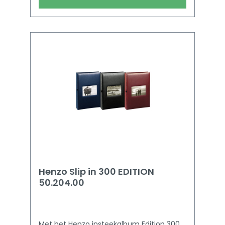
worden. Dat komt neer op 4 foto’s per
bladzijde en 200 in totaal voor het
complete Henzo Chapter slip-in voor 200
foto’s. De afmetingen van de foto’s zijn 10
x 15 centimeter. De pagina’s zijn van
zuurvrij papier en bieden naast de foto’s
ruimte voor tekst. Serie: Chapter
Kleur:Bordeaux Geschikt voor aantal
foto's: 200 Aantal pagina's: 100
Afmetingen: 20x25 cm Type fotoalbum:
Insteekalbum Positionering: Staand
Materiaal: Nylon Materiaal omslag: Nylon
Materiaal pagina's: Papier Vorm:
Rechthoek Gewicht: 675 gr Fotoalbum:
Classics
Henzo Slip in 300 EDITION
50.204.00
Met het Henzo insteekalbum Edition 300