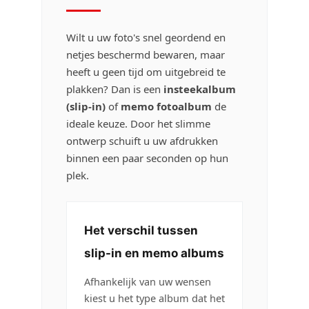
Rechthoek Gewicht: 1060 gr Fotoalbum:
Classics Het album is assorti. We sturen
het album wat op voorraad is.
Wilt u uw foto's snel geordend en
netjes beschermd bewaren, maar
heeft u geen tijd om uitgebreid te
plakken? Dan is een
insteekalbum
(slip-in)
of
memo fotoalbum
de
ideale keuze. Door het slimme
ontwerp schuift u uw afdrukken
binnen een paar seconden op hun
plek.
Het verschil tussen
slip-in en memo albums
Afhankelijk van uw wensen
kiest u het type album dat het