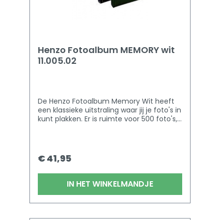
Henzo Fotoalbum MEMORY wit
11.005.02
De Henzo Fotoalbum Memory Wit heeft
een klassieke uitstraling waar jij je foto's in
kunt plakken. Er is ruimte voor 500 foto's,
100 pagina's zijn te gebruiken als
dubbelzijdige pagina's. De bladzijdes in dit
album zijn wit van kleur. Dankzij de
schutvellen zijn jouw foto's altijd
€ 41,95
beschermd tegen verkleuring en kun je ze
zo goed mogelijk bewaren. Je kunt de
foto's inplakken met fotolijm of
IN HET WINKELMANDJE
fotohoekjes.