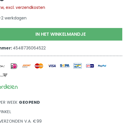
 btw, excl. verzendkosten
 1-2 werkdagen
IN HET WINKELMANDJE
mmer:
4548736064522
ordelen
PER WEEK
GEOPEND
INKEL
VERZONDEN V.A. €99