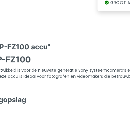
GROOT A
NP-FZ100 accu"
NP-FZ100
ntwikkeld is voor de nieuwste generatie Sony systeemcamera’s e
eze accu is ideaal voor fotografen en videomakers die betrouwba
ogopslag