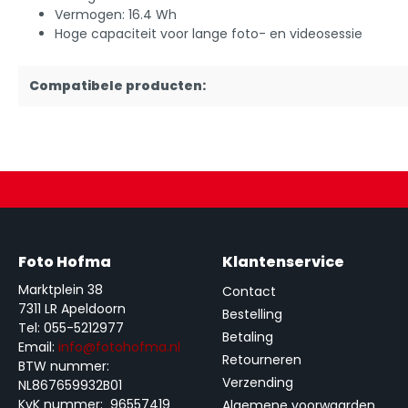
Vermogen: 16.4 Wh
Hoge capaciteit voor lange foto- en videosessie
Compatibele producten:
Foto Hofma
Klantenservice
Marktplein 38
Contact
7311 LR Apeldoorn
Bestelling
Tel: 055-5212977
Betaling
Email:
info@fotohofma.nl
Retourneren
BTW nummer:
Verzending
NL867659932B01
KvK nummer: 96557419
Algemene voorwaarden