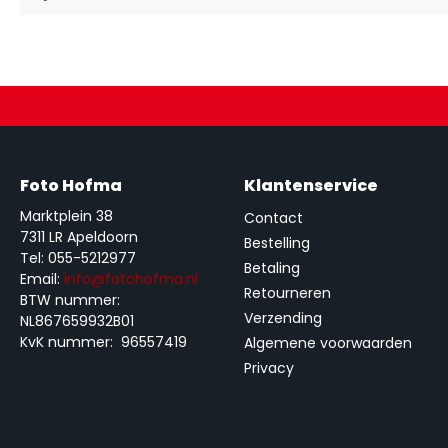
Foto Hofma
Klantenservice
Marktplein 38
Contact
7311 LR Apeldoorn
Bestelling
Tel: 055-5212977
Betaling
Email:
info@fotohofma.nl
Retourneren
BTW nummer:
Verzending
NL867659932B01
KvK nummer: 96557419
Algemene voorwaarden
Privacy