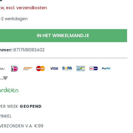
 btw, excl. verzendkosten
 1-2 werkdagen
IN HET WINKELMANDJE
mmer:
8717518083402
ordelen
PER WEEK
GEOPEND
INKEL
VERZONDEN V.A. €99