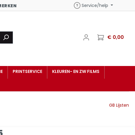
Service/help
MERKEN
€ 0,00
E
PRINTSERVICE
KLEUREN- EN ZW FILMS
GB Lijsten
5