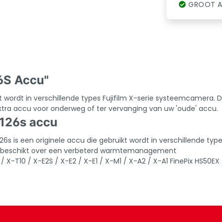
GROOT A
6S Accu"
kt wordt in verschillende types Fujifilm X-serie systeemcamera
ra accu voor onderweg of ter vervanging van uw 'oude' accu.
126s accu
is een originele accu die gebruikt wordt in verschillende type
n beschikt over een verbeterd warmtemanagement
 X-T10 / X-E2S / X-E2 / X-E1 / X-M1 / X-A2 / X-A1 FinePix HS50EX