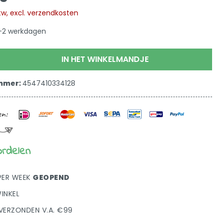
 btw, excl. verzendkosten
 1-2 werkdagen
IN HET WINKELMANDJE
mmer:
4547410334128
ordelen
PER WEEK
GEOPEND
INKEL
VERZONDEN V.A. €99