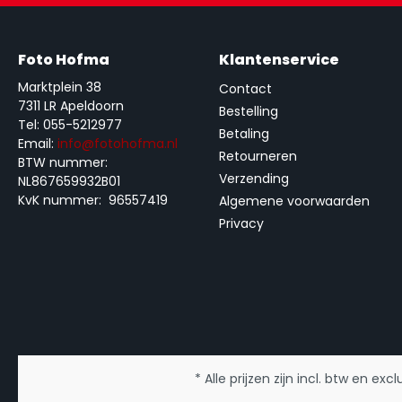
Foto Hofma
Klantenservice
Marktplein 38
Contact
7311 LR Apeldoorn
Bestelling
Tel: 055-5212977
Betaling
Email:
info@fotohofma.nl
Retourneren
BTW nummer:
Verzending
NL867659932B01
KvK nummer: 96557419
Algemene voorwaarden
Privacy
* Alle prijzen zijn incl. btw en exc