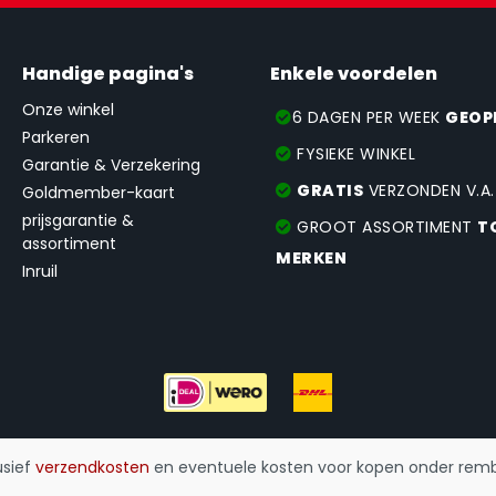
Handige pagina's
Enkele voordelen
Onze winkel
6 DAGEN PER WEEK
GEOP
Parkeren
FYSIEKE WINKEL
Garantie & Verzekering
GRATIS
VERZONDEN V.A
Goldmember-kaart
prijsgarantie &
GROOT ASSORTIMENT
T
assortiment
MERKEN
Inruil
lusief
verzendkosten
en eventuele kosten voor kopen onder rembo