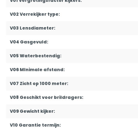
V01 Vergrotingsfactor kijkers:
V02 Verrekijker type:
V03 Lensdiameter:
V04 Gasgevuld:
V05 Waterbestendig:
V06 MInimale afstand:
V07 Zicht op 1000 meter:
V08 Geschikt voor brildragers:
V09 Gewicht kijker:
V10 Garantie termijn: