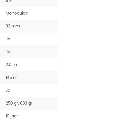
8 x
Monoculair
32 mm
Ja
Ja
2.0 m
145 m
Ja
258 gr
, 633 gr
10 jaar