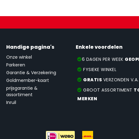
Handige pagina's
Enkele voordelen
Onze winkel
6 DAGEN PER WEEK
GEOP
Parkeren
FYSIEKE WINKEL
Garantie & Verzekering
GRATIS
VERZONDEN V.A
Goldmember-kaart
prijsgarantie &
GROOT ASSORTIMENT
T
assortiment
MERKEN
Inruil