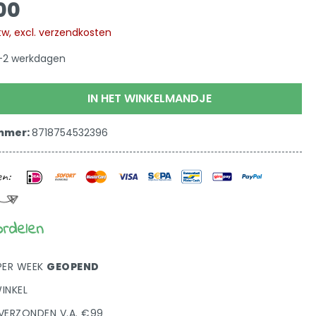
,00
 btw, excl. verzendkosten
 1-2 werkdagen
IN HET WINKELMANDJE
mmer:
8718754532396
ordelen
PER WEEK
GEOPEND
INKEL
VERZONDEN V.A. €99