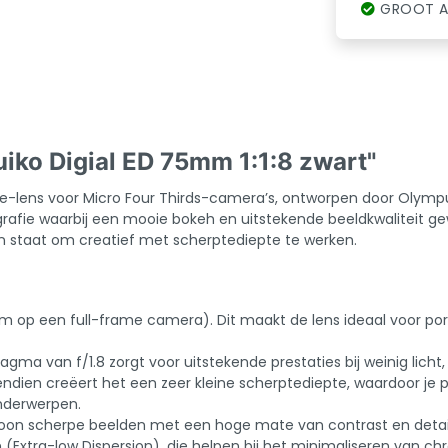
GROOT A
ko Digial ED 75mm 1:1:8 zwart"
e-lens voor Micro Four Thirds-camera’s, ontworpen door Olymp
afie waarbij een mooie bokeh en uitstekende beeldkwaliteit gew
ers in staat om creatief met scherptediepte te werken.
 op een full-frame camera). Dit maakt de lens ideaal voor port
agma van f/1.8 zorgt voor uitstekende prestaties bij weinig lich
ndien creëert het een zeer kleine scherptediepte, waardoor je 
onderwerpen.
oon scherpe beelden met een hoge mate van contrast en detai
(Extra-low Dispersion), die helpen bij het minimaliseren van c