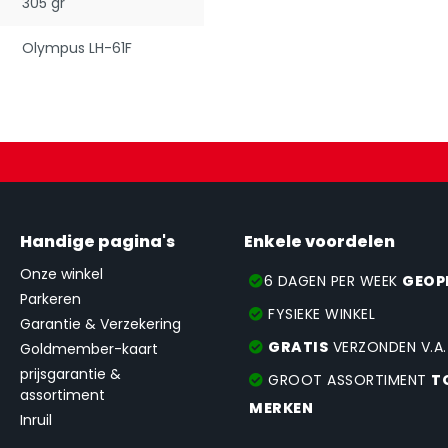
305 gr
Olympus LH-61F
Handige pagina's
Enkele voordelen
Onze winkel
6 DAGEN PER WEEK
GEOP
Parkeren
FYSIEKE WINKEL
Garantie & Verzekering
GRATIS
VERZONDEN V.A
Goldmember-kaart
prijsgarantie &
GROOT ASSORTIMENT
T
assortiment
MERKEN
Inruil