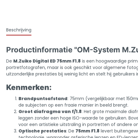
Beschrijving
Productinformatie "OM-System M.Zui
De
M.Zuiko Digital ED 75mm F1.8
is een hoogwaardige prim
portretfotografen, maar is ook geschikt voor algemene fotogr
uitzonderlijke prestaties bij weinig licht en stelt hij gebruik
Kenmerken:
Brandpuntsafstand
: 75mm (vergelijkbaar met 150mm
de subjecten op een fraaie manier in beeld brengt.
Groot diafragma van f/1.8
: Het grote maximale diafr
leggen zonder een hoge ISO-waarde te gebruiken. Bove
voor een artistieke uitstraling in portretten of andere 
Optische prestaties
: De
75mm F1.8
levert buitengew
technologie, waaronder asferische lenzen en ED-lenzen 