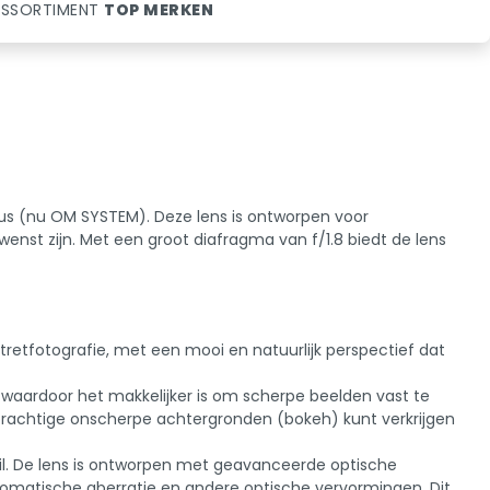
SSORTIMENT
TOP MERKEN
us (nu OM SYSTEM). Deze lens is ontworpen voor
enst zijn. Met een groot diafragma van f/1.8 biedt de lens
retfotografie, met een mooi en natuurlijk perspectief dat
t, waardoor het makkelijker is om scherpe beelden vast te
prachtige onscherpe achtergronden (bokeh) kunt verkrijgen
l. De lens is ontworpen met geavanceerde optische
hromatische aberratie en andere optische vervormingen. Dit