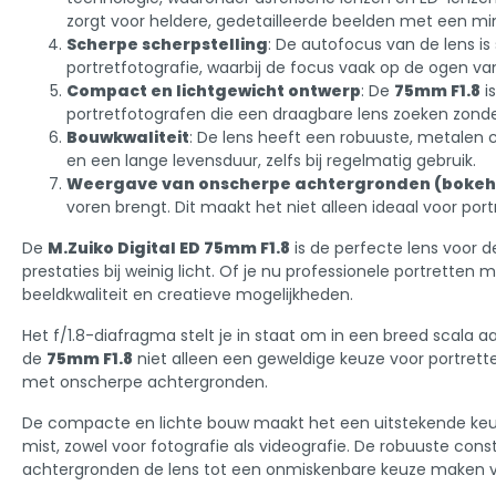
zorgt voor heldere, gedetailleerde beelden met een mini
Scherpe scherpstelling
: De autofocus van de lens is 
portretfotografie, waarbij de focus vaak op de ogen van
Compact en lichtgewicht ontwerp
: De
75mm F1.8
i
portretfotografen die een draagbare lens zoeken zonde
Bouwkwaliteit
: De lens heeft een robuuste, metalen 
en een lange levensduur, zelfs bij regelmatig gebruik.
Weergave van onscherpe achtergronden (bokeh
voren brengt. Dit maakt het niet alleen ideaal voor por
De
M.Zuiko Digital ED 75mm F1.8
is de perfecte lens voor d
prestaties bij weinig licht. Of je nu professionele portrett
beeldkwaliteit en creatieve mogelijkheden.
Het f/1.8-diafragma stelt je in staat om in een breed scala 
de
75mm F1.8
niet alleen een geweldige keuze voor portrette
met onscherpe achtergronden.
De compacte en lichte bouw maakt het een uitstekende keuze 
mist, zowel voor fotografie als videografie. De robuuste con
achtergronden de lens tot een onmiskenbare keuze maken vo