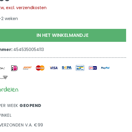
 btw, excl. verzendkosten
1-2 weken
IN HET WINKELMANDJE
mmer:
4545350054113
ordelen
PER WEEK
GEOPEND
INKEL
VERZONDEN V.A. €99