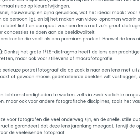
maal risico op kleurafwijkingen.
snel, nauwkeurig en bijna geruisloos, wat het ideaal maakt voor zow
 de persoon ligt, en bij het maken van video-opnamen waarin stil
s relatief licht en compact voor een lens met zo’n groot diafr
r concessies te doen aan de beeldkwaliteit.
constructie die voelt als een premium product. Hoewel de lens 
)
: Dankzij het grote f/1.8-diafragma heeft de lens een prachti
tretten, maar ook voor stillevens of macrofotografie.
e serieuze portretfotograaf die op zoek is naar een lens met ui
en maakt of gewoon mooie, gedetailleerde beelden wilt vastlegge
aan lichtomstandigheden te werken, zelfs in zwak verlichte omgev
n, maar ook voor andere fotografische disciplines, zoals het va
voor fotografen die veel onderweg zijn, en de snelle, stille au
structie garandeert dat deze lens jarenlang meegaat, terwijl d
or de veeleisende fotograaf.