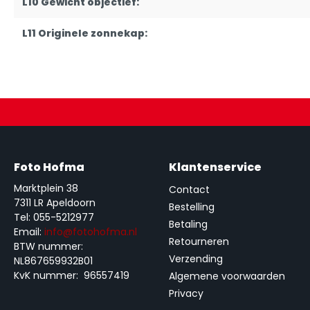
L10 Gewicht objectief:
L11 Originele zonnekap:
Foto Hofma
Klantenservice
Marktplein 38
Contact
7311 LR Apeldoorn
Bestelling
Tel: 055-5212977
Betaling
Email:
info@fotohofma.nl
Retourneren
BTW nummer:
Verzending
NL867659932B01
KvK nummer: 96557419
Algemene voorwaarden
Privacy