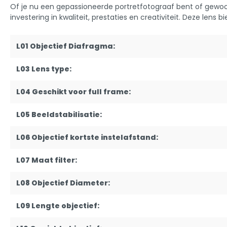
Of je nu een gepassioneerde portretfotograaf bent of gewoon
investering in kwaliteit, prestaties en creativiteit. Deze len
L01 Objectief Diafragma:
L03 Lens type:
L04 Geschikt voor full frame:
L05 Beeldstabilisatie:
L06 Objectief kortste instelafstand:
L07 Maat filter:
L08 Objectief Diameter:
L09 Lengte objectief: