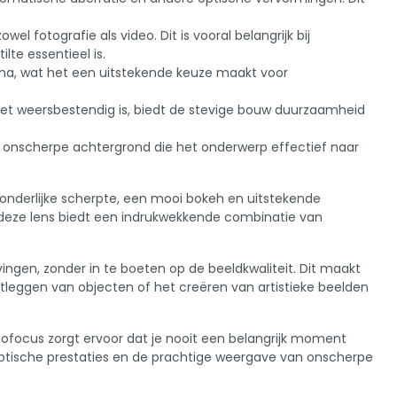
el fotografie als video. Dit is vooral belangrijk bij
te essentieel is.
agma, wat het een uitstekende keuze maakt voor
niet weersbestendig is, biedt de stevige bouw duurzaamheid
ge onscherpe achtergrond die het onderwerp effectief naar
tzonderlijke scherpte, een mooi bokeh en uitstekende
n, deze lens biedt een indrukwekkende combinatie van
ingen, zonder in te boeten op de beeldkwaliteit. Dit maakt
stleggen van objecten of het creëren van artistieke beelden
tofocus zorgt ervoor dat je nooit een belangrijk moment
e optische prestaties en de prachtige weergave van onscherpe